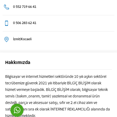
0 552 719 66 41
0 506 283 62 41
İzmit/Kocaeli
BİLGİÇ Bilişim
Hakkımızda
Bilgisayar ve internet hizmetleri sektöründe 10 yılı aşkın sektörel
tecrübemize güverek 2021 yılı itibariyle BİLGİÇ BİLİŞİM olarak
Cevap Yaz
hizmet vermeye başladık. BİLGİÇ BİLİŞİM olarak; bilgisayar teknik
servis (bakım ,onarım, tamir) yazılımsal ve donanımsal ürün
desteği, parça ve aksesuar satışı, sıfır ve 2.el cihaz alım ve
satımının yanı sıra ek olarak İNTERNET REKLAMCILIĞI alanında da
hizmet vermektedir.